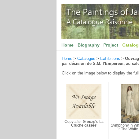
Home
Biography
Project
Catalo
Home
>
Catalogue
>
Exhibitions
>
Ouvrage
par décision de S.M. l'Empereur, au sal
Click on the image below to display the full
Copy after Greuze's 'La
Cruche cassée'
Symphony in Whi
1: The White 