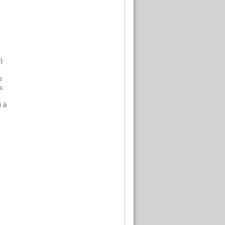
)
e
s:
i à