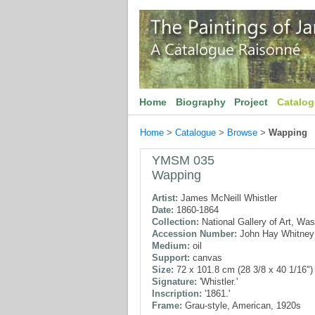
Home
Biography
Project
Catalo
Home
>
Catalogue
>
Browse
>
Wapping
YMSM 035
Wapping
Artist:
James McNeill Whistler
Date:
1860-1864
Collection:
National Gallery of Art, Wa
Accession Number:
John Hay Whitney 
Medium:
oil
Support:
canvas
Size:
72 x 101.8 cm (28 3/8 x 40 1/16")
Signature:
'Whistler.'
Inscription:
'1861.'
Frame:
Grau-style, American, 1920s