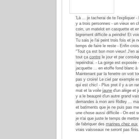
'Là ... je tacherai de te l'explique
y a trois personnes - un vieux en ch
coin, un matelot en casquette et en
bigrement difficile a peindre! Et voi
Tu sais je l'ai peint trois fois et je
temps de faire le reste - Enfin croi
"Tout ça est bon mon vieux! J'en ai 
tout ça
contre
le jour et par conséq
repeindrai. - La gorge est exposée 
jacquette ... en etoffe fond blanc 
Maintenant par la fenetre on voit to
pas y croire! Le ciel par exemple est
qui est chic! - Plus pret il y a un 
mat et la voile
jaune
d'un alège et ju
y a le beaupré d'un autre grand vais
demandes à mon ami Ridley ... mais 
et batiments que je ne puis pas me
une chose aussi difficile - On est 
je n'ai que juste le temps de mettr
de fabriquer des
marines chez eux
vrais vaisseaux ne seront pas finis