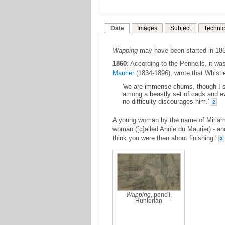
Date
Images
Subject
Technic
Wapping
may have been started in 1860
1860
: According to the Pennells, it wa
Maurier
(1834-1896), wrote that Whistl
'we are immense chums, though I se
among a beastly set of cads and ev
no difficulty discourages him.'
2
A young woman by the name of Miriam 
woman ([c]alled Annie du Maurier) - and
think you were then about finishing.'
3
Wapping
, pencil,
Hunterian