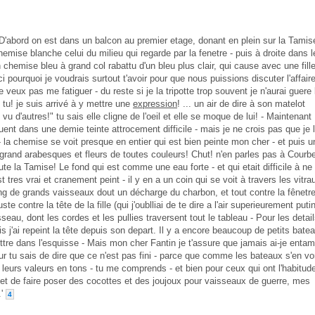
r - D'abord on est dans un balcon au premier etage, donant en plein sur la Tamise
emise blanche celui du milieu qui regarde par la fenetre - puis à droite dans l
 chemise bleu à grand col rabattu d'un bleu plus clair, qui cause avec une fill
ci pourquoi je voudrais surtout t'avoir pour que nous puissions discuter l'affaire
 ne veux pas me fatiguer - du reste si je la tripotte trop souvent je n'aurai guere 
s tu! je suis arrivé à y mettre une
expression
! ... un air de dire à son matelot
vu d'autres!" tu sais elle cligne de l'oeil et elle se moque de lui! - Maintenant
uent dans une demie teinte attrocement difficile - mais je ne crois pas que je 
- la chemise se voit presque en entier qui est bien peinte mon cher - et puis u
à grand arabesques et fleurs de toutes couleurs! Chut! n'en parles pas à Courbe
ute la Tamise! Le fond qui est comme une eau forte - et qui etait difficile à ne
 tres vrai et cranement peint - il y en a un coin qui se voit à travers les vitra
rang de grands vaisseaux dout un décharge du charbon, et tout contre la fênetre
ste contre la tête de la fille (qui j'oublliai de te dire a l'air superieurement putin)
seau, dont les cordes et les pullies traversent tout le tableau - Pour les detai
j'ai repeint la tête depuis son depart. Il y a encore beaucoup de petits bate
ttre dans l'esquisse - Mais mon cher Fantin je t'assure que jamais ai-je ent
sur tu sais de dire que ce n'est pas fini - parce que comme les bateaux s'en vo
e leurs valeurs en tons - tu me comprends - et bien pour ceux qui ont l'habitud
et de faire poser des cocottes et des joujoux pour vaisseaux de guerre, mes
.'
4