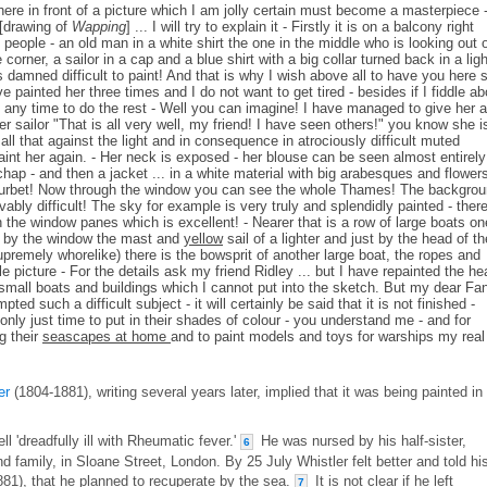
 here in front of a picture which I am jolly certain must become a masterpiece 
 [drawing of
Wapping
] ... I will try to explain it - Firstly it is on a balcony right
eople - an old man in a white shirt the one in the middle who is looking out 
 corner, a sailor in a cap and a blue shirt with a big collar turned back in a ligh
is damned difficult to paint! And that is why I wish above all to have you here 
ve painted her three times and I do not want to get tired - besides if I fiddle ab
y any time to do the rest - Well you can imagine! I have managed to give her 
er sailor "That is all very well, my friend! I have seen others!" you know she i
ll that against the light and in consequence in atrociously difficult muted
 paint her again. - Her neck is exposed - her blouse can be seen almost entirely
chap - and then a jacket ... in a white material with big arabesques and flowers
Courbet! Now through the window you can see the whole Thames! The backgro
vably difficult! The sky for example is very truly and splendidly painted - there
the window panes which is excellent! - Nearer that is a row of large boats on
ht by the window the mast and
yellow
sail of a lighter and just by the head of th
 supremely whorelike) there is the bowsprit of another large boat, the ropes and
 picture - For the details ask my friend Ridley ... but I have repainted the he
small boats and buildings which I cannot put into the sketch. But my dear Fan
ted such a difficult subject - it will certainly be said that it is not finished -
nly just time to put in their shades of colour - you understand me - and for
g their
seascapes at home
and to paint models and toys for warships my real
er
(1804-1881), writing several years later, implied that it was being painted in
l 'dreadfully ill with Rheumatic fever.'
He was nursed by his half-sister,
6
d family, in Sloane Street, London. By 25 July Whistler felt better and told hi
81), that he planned to recuperate by the sea.
It is not clear if he left
7