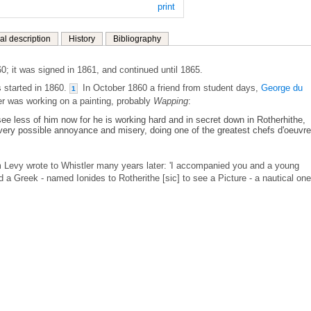
print
al description
History
Bibliography
; it was signed in 1861, and continued until 1865.
s started in 1860.
In October 1860 a friend from student days,
George du
1
er was working on a painting, probably
Wapping
:
e less of him now for he is working hard and in secret down in Rotherhithe,
ery possible annoyance and misery, doing one of the greatest chefs d'oeuvr
Levy wrote to Whistler many years later: 'I accompanied you and a young
 a Greek - named Ionides to Rotherithe [sic] to see a Picture - a nautical one