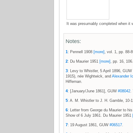
It was presumably completed when it 
Notes:
1
: Pennell 1908
[more]
, vol. 1, pp. 88-8
2
: Du Maurier 1951
[more]
, pp. 16, 106
3
: Levy to Whistler, 5 April 1896, GUW
1915), née Wightwick, and
Alexander I
Hiffernan.
4
: [January/June 1861], GUW
#08042
.
5
: A. M. Whistler to J. H. Gamble, 1
6
: Letter from George du Maurier to his
Show of 6 July 1861. Du Maurier 1951
7
: 19 August 1861, GUW
#06517
.