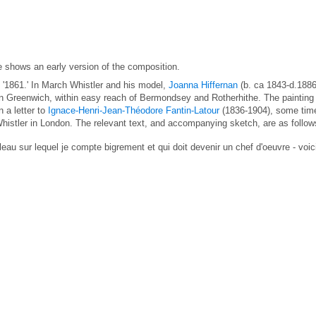
 shows an early version of the composition.
d '1861.' In March Whistler and his model,
Joanna Hiffernan
(b. ca 1843-d.1886
 in Greenwich, within easy reach of Bermondsey and Rotherhithe. The painting
 a letter to
Ignace-Henri-Jean-Théodore Fantin-Latour
(1836-1904), some tim
histler in London. The relevant text, and accompanying sketch, are as follow
ableau sur lequel je compte bigrement et qui doit devenir un chef d'oeuvre - voic