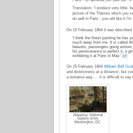
Translation: 'I produce very little,
picture of the Thames which you sa
do well in Paris - you will like it I
On 10 February 1864 it was described 
'I think the finest painting he has
much away from me. It is called Wa
heavers, passengers going ashore, a
his perseverance to perfect it, a g
exhibiting it at Paris in May.'
17
On 25 February 1864
William Bell Scot
and distinctness at a distance', but co
a tentative way, ... it is difficult to s
Wapping
, National
Gallery of Art,
Washington, DC.