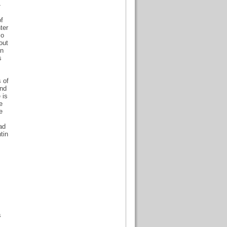
-
of
ter
so
out
an
s
 of
und
 is
e
e
ad
tin
s