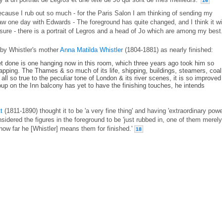
16
 because I rub out so much - for the Paris Salon I am thinking of sending my
w one day with Edwards - The foreground has quite changed, and I think it wi
'm sure - there is a portrait of Legros and a head of Jo which are among my best.
by Whistler's mother
Anna Matilda Whistler
(1804-1881) as nearly finished:
 yet done is one hanging now in this room, which three years ago took him so
pping. The Thames & so much of its life, shipping, buildings, steamers, coal
ll so true to the peculiar tone of London & its river scenes, it is so improved
roup on the Inn balcony has yet to have the finishing touches, he intends
t
(1811-1890) thought it to be 'a very fine thing' and having 'extraordinary pow
nsidered the figures in the foreground to be 'just rubbed in, one of them merely
ay how far he [Whistler] means them for finished.'
18