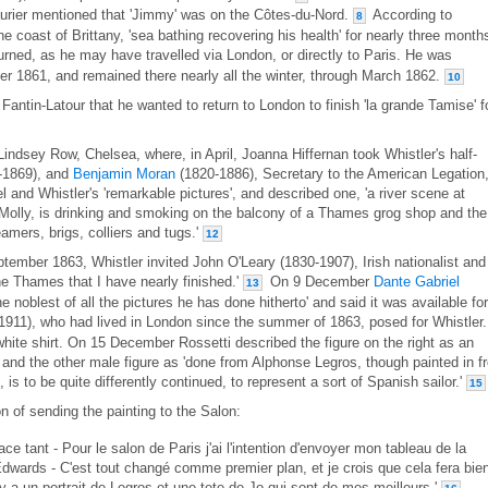
urier mentioned that 'Jimmy' was on the Côtes-du-Nord.
According to
8
 coast of Brittany, 'sea bathing recovering his health' for nearly three month
urned, as he may have travelled via London, or directly to Paris. He was
er 1861, and remained there nearly all the winter, through March 1862.
10
Fantin-Latour that he wanted to return to London to finish 'la grande Tamise' f
indsey Row, Chelsea, where, in April, Joanna Hiffernan took Whistler's half-
-1869), and
Benjamin Moran
(1820-1886), Secretary to the American Legation,
 and Whistler's 'remarkable pictures', and described one, 'a river scene at
is Molly, is drinking and smoking on the balcony of a Thames grog shop and the
eamers, brigs, colliers and tugs.'
12
tember 1863, Whistler invited John O'Leary (1830-1907), Irish nationalist and
the Thames that I have nearly finished.'
On 9 December
Dante Gabriel
13
e noblest of all the pictures he has done hitherto' and said it was available for
911), who had lived in London since the summer of 1863, posed for Whistler
white shirt. On 15 December Rossetti described the figure on the right as an
 and the other male figure as 'done from Alphonse Legros, though painted in f
, is to be quite differently continued, to represent a sort of Spanish sailor.'
15
on of sending the painting to the Salon:
ace tant - Pour le salon de Paris j'ai l'intention d'envoyer mon tableau de la
dwards - C'est tout changé comme premier plan, et je crois que cela fera bie
il y a un portrait de Legros et une tete de Jo qui sont de mes meilleurs.'