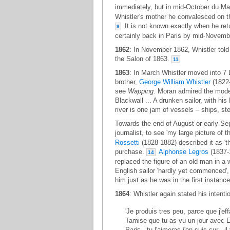
immediately, but in mid-October du Ma
Whistler's mother he convalesced on the
It is not known exactly when he ret
9
certainly back in Paris by mid-Novemb
1862
: In November 1862, Whistler told 
the Salon of 1863.
11
1863
: In March Whistler moved into 7 L
brother,
George William Whistler
(1822
see
Wapping
. Moran admired the model
Blackwall ... A drunken sailor, with h
river is one jam of vessels – ships, st
Towards the end of August or early Sep
journalist, to see 'my large picture of 
Rossetti
(1828-1882) described it as 'th
purchase.
Alphonse Legros
(1837-1
14
replaced the figure of an old man in a 
English sailor 'hardly yet commenced',
him just as he was in the first instance
1864
: Whistler again stated his intenti
'Je produis tres peu, parce que j'eff
Tamise que tu as vu un jour avec E
Paris - tu l'aimeras j'en suis sur - 