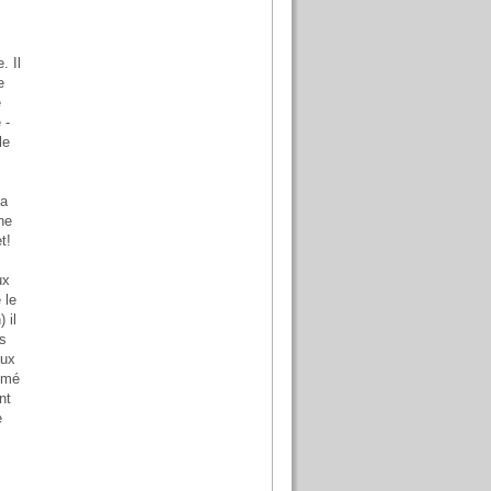
. Il
e
e
 -
le
la
ne
t!
ux
 le
 il
ls
aux
ammé
nt
e