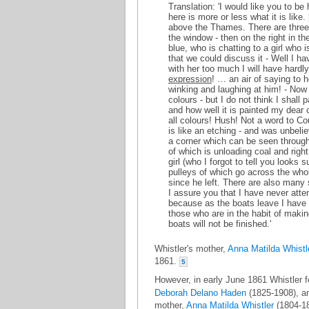
Translation: 'I would like you to be
here is more or less what it is like.
above the Thames. There are three p
the window - then on the right in the
blue, who is chatting to a girl who 
that we could discuss it - Well I ha
with her too much I will have hardl
expression
! … an air of saying to h
winking and laughing at him! - Now a
colours - but I do not think I shall
and how well it is painted my dear 
all colours! Hush! Not a word to 
is like an etching - and was unbelie
a corner which can be seen through 
of which is unloading coal and rig
girl (who I forgot to tell you looks
pulleys of which go across the whole
since he left. There are also many 
I assure you that I have never attemp
because as the boats leave I have o
those who are in the habit of makin
boats will not be finished.'
Whistler's mother,
Anna Matilda Whistl
1861.
5
However, in early June 1861 Whistler fel
Deborah Delano Haden
(1825-1908), an
mother,
Anna Matilda Whistler
(1804-18