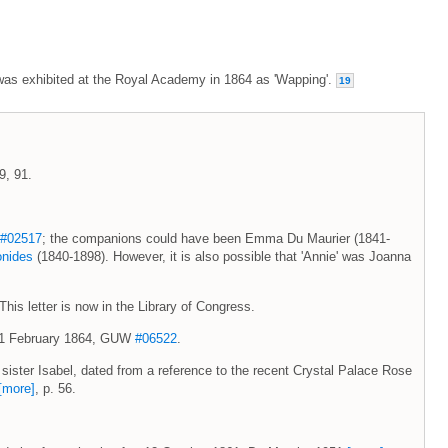
was exhibited at the Royal Academy in 1864 as 'Wapping'.
19
9, 91.
.
#02517
; the companions could have been Emma Du Maurier (1841-
onides
(1840-1898). However, it is also possible that 'Annie' was Joanna
 This letter is now in the Library of Congress.
0-11 February 1864, GUW
#06522
.
 sister Isabel, dated from a reference to the recent Crystal Palace Rose
[more]
, p. 56.